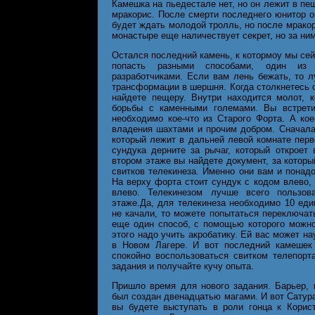
Камешка на пьедестале нет, но он лежит в пе
мракорис. После смерти последнего юнитор о
будет ждать молодой тролль, но после мракори
монастыре еще наличествует секрет, но за ни
Остался последний камень, к котормоу мы сей
попасть разными способами, один из 
разработчиками. Если вам лень бежать, то 
трансформации в шершня. Когда столкнетесь с
найдете пещеру. Внутри находится молот, 
борьбы с каменными големами. Вы встрети
необходимо кое-что из Старого Форта. А кое
владения шахтами и прочим добром. Сначала
который лежит в дальней левой комнате перво
сундука дерните за рычаг, который откроет
втором этаже вы найдете документ, за которы
свитков телекинеза. Именно они вам и понадо
На верху форта стоит сундук с кодом влево, 
влево. Телекинезом лучше всего пользов
этаже.Да, для телекинеза необходимо 10 еди
не качали, то можете попытаться переключат
еще один способ, с помощью которого можно
этого надо учить акробатику. Ей вас может на
в Новом Лагере. И вот последний камешек
спокойно воспользоваться свитком телепорт
задания и получайте кучу опыта.
Пришло время для нового задания. Барьер, 
был создан двенадцатью магами. И вот Сатура
вы будете выступать в роли гонца к Корис