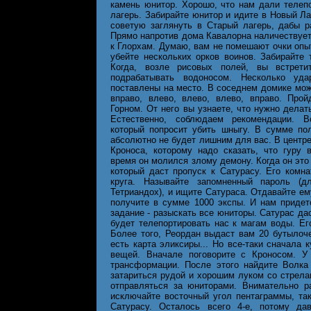
камень юнитор. Хорошо, что нам дали телеп
лагерь. Забирайте юнитор и идите в Новый Ла
советую заглянуть в Старый лагерь, дабы р
Прямо напротив дома Кавалорна наличествует 
к Глорхам. Думаю, вам не помешают очки опы
убейте нескольких орков воинов. Забирайте
Когда, возле рисовых полей, вы встрети
подрабатывать водоносом. Несколько у
поставлены на место. В соседнем домике може
вправо, влево, влево, влево, вправо. Про
Горном. От него вы узнаете, что нужно делат
Естественно, соблюдаем рекомендации. В
который попросит убить шныгу. В сумме пол
абсолютно не будет лишним для вас. В центр
Кроноса, которому надо сказать, что гуру 
время он молился злому демону. Когда он это 
который даст пропуск к Сатурасу. Его комн
круга. Называйте запомненный пароль (д
Тетриандох), и ищите Сатураса. Отдавайте ем
получите в сумме 1000 экспы. И нам придет
задание - разыскать все юниторы. Сатурас дас
будет телепортировать нас к магам воды. Его
Более того, Реордан выдаст вам 20 бутылоч
есть карта эликсиры... Но все-таки сначала 
вещей. Вначале поговорите с Кроносом. У 
трансформации. После этого найдите Волка
затариться рудой и хорошим луком со стрела
отправляться за юниторами. Внимательно р
исключайте восточный угол пентаграммы, та
Сатурасу. Осталось всего 4-е, потому да