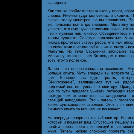
западного.
Как только пройдете стражников у ворот, обра
справа. Именно туда мы сейчас и сходим. П
сквозь толпу монстров, но вы справитесь. За
ею пользоваться в дальнейшем. Мильтену по
узнаете, что ему нужен талисман орков, котор
что и нужный нам юнитор. Обьединяйтесь и 
толпы существ. Советую пользоваться ближ
иногда пролетают сквозь ребра, что нам абсо
со скелетами и используйте свиток смерть не
Мильтен. Из тела Стражника забирайте т
мильтену, юнитор - вам.За входом в склеп 
есть что-то полезное.
Далее - за северо-западным камешком. Мон
больше опыта. Чуть впереди вы встретите Д
вам. Впереди вас ждет Тролль, которо
"Уничтожение", валяющимся тут же рядом
поднимайтесь по туннелю к юнитору. Правда
ибо по пути придется убивать летающих гар
прежде чем отправляться за следющим - об
стоящий неподалеку. Это - лагерь с головоре
кроме сумасшедших стрелков. Этот глюк опи
Немного опыта за них нам не помешает.
На очереди северо-восточный юнитор. На мес
который и поможет вам. Опустошив пещеру в
пройти через ворота используйте заклинан
жука. Теперь можно спокойно пролезть скв