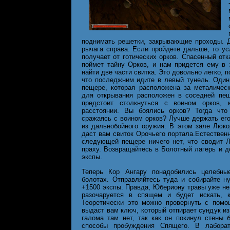
поднимать решетки, закрывающие проходы. Д
рычага справа. Если пройдете дальше, то у
получает от готических орков. Спасенный отк
поймет тайну Орков, и нам придется ему в 
найти две части свитка. Это довольно легко, 
что последжним идите в левый тунель. Один
пещере, которая расположена за металичес
для открывания расположен в соседней пещ
предстоит столкнуться с воином орков, 
расстоянии. Вы боялись орков? Тогда что
сражаясь с воином орков? Лучше держать его
из дальнобойного оружия. В этом зале Люко
даст вам свиток Орочьего портала.Естественн
следующей пещере ничего нет, что сводит Л
праху. Возвращайтесь в Болотный лагерь и д
экспы.
Теперь Кор Ангару понадобились целебны
болотах. Отправляйтесь туда и собирайте н
+1500 экспы. Правда, Юбериону травы уже не 
разочаруется в спящем и будет искать, к
Теоретически это можно провернуть с помо
выдаст вам ключ, который отпирает сундук из
галома там нет, так как он покинул стены 
способы пробуждения Спящего. В лаборат