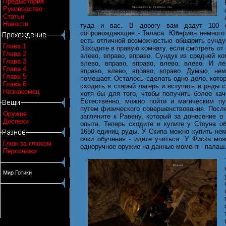
Предыстория
Руководство
Статьи
Новости
туда и вас. В дорогу вам дадут 100 
сопровождающие - Таласа. Юберион немного 
есть отличной возможностью обшарить сунду
Глава 1
Заходите в правую комнату. если смотреть от 
Глава 2
влево, вправо, вправо. Сундук из средней ко
Глава 3
влево, вправо, вправо, влево, влево. И ле
Глава 4
вправо, влево, вправо, вправо. Думаю, не
Глава 5
помешает. Осталось сделать одно дело, котор
Глава 6
сходить в старый лагерь и вступить в ряды с
Незнакомец
хотя бы для того, чтобы получить более ка
Естественно, можно пойти и магическим пу
путем физического совершенствования. Посл
Оружие
загляните к Равену, который за донесение о
Доспехи
опыта. Теперь сходите и купите у Стоуна о
1650 единиц руды. У Скипа можно купить немн
очки обучения - идите учиться. У Фиска мо
Глюк за глюком
одноручное оружие на данные момент - палаш
Персонажи
Мир Готики